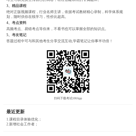
3、精品课程
绝对正版视频课程，行业名师主讲，依据考试教材精心录制，科学体系规
划，随时供你在线学习，性价比超高。
4、考点资料
高频考点、易错考点等你来，不看书也可以掌握全部的知识点。
5、考友笔记
答题过程中可与和其他考生分享交流互动,学霸笔记让你事半功倍！
扫码下载考试100App
最近更新
1.课程目录体验优化；
2.新增社会工作者；