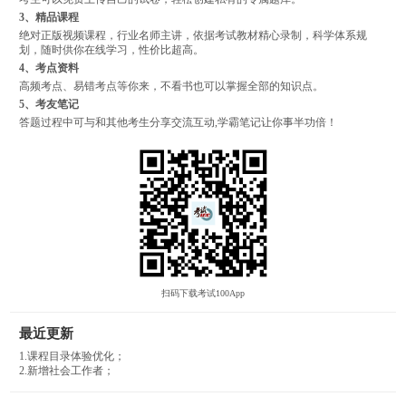
3、精品课程
绝对正版视频课程，行业名师主讲，依据考试教材精心录制，科学体系规
划，随时供你在线学习，性价比超高。
4、考点资料
高频考点、易错考点等你来，不看书也可以掌握全部的知识点。
5、考友笔记
答题过程中可与和其他考生分享交流互动,学霸笔记让你事半功倍！
扫码下载考试100App
最近更新
1.课程目录体验优化；
2.新增社会工作者；