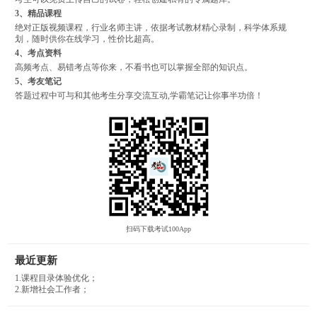
3、精品课程
绝对正版视频课程，行业名师主讲，依据考试教材精心录制，科学体系规
划，随时供你在线学习，性价比超高。
4、考点资料
高频考点、易错考点等你来，不看书也可以掌握全部的知识点。
5、考友笔记
答题过程中可与和其他考生分享交流互动,学霸笔记让你事半功倍！
扫码下载考试100App
最近更新
1.课程目录体验优化；
2.新增社会工作者；