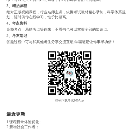
3、精品课程
绝对正版视频课程，行业名师主讲，依据考试教材精心录制，科学体系规
划，随时供你在线学习，性价比超高。
4、考点资料
高频考点、易错考点等你来，不看书也可以掌握全部的知识点。
5、考友笔记
答题过程中可与和其他考生分享交流互动,学霸笔记让你事半功倍！
扫码下载考试100App
最近更新
1.课程目录体验优化；
2.新增社会工作者；