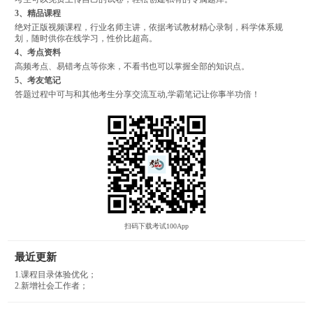
3、精品课程
绝对正版视频课程，行业名师主讲，依据考试教材精心录制，科学体系规
划，随时供你在线学习，性价比超高。
4、考点资料
高频考点、易错考点等你来，不看书也可以掌握全部的知识点。
5、考友笔记
答题过程中可与和其他考生分享交流互动,学霸笔记让你事半功倍！
扫码下载考试100App
最近更新
1.课程目录体验优化；
2.新增社会工作者；