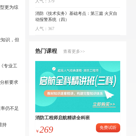
人气：379
型更为综
消防《技术实务》基础考点：第三篇 火灾自
动报警系统（四）
人气：367
业知识，但
热门课程
查看更多>>
和《专业工
分析要求
过率仍不足
消防工程师启航精讲全科班
维持
269
免费试听
￥