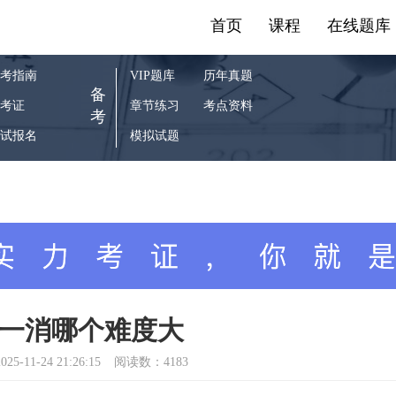
首页
课程
在线题库
考指南
VIP题库
历年真题
备
考证
章节练习
考点资料
考
试报名
模拟试题
一消哪个难度大
025-11-24 21:26:15
阅读数：4183