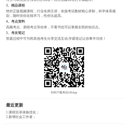
3、精品课程
绝对正版视频课程，行业名师主讲，依据考试教材精心录制，科学体系规
划，随时供你在线学习，性价比超高。
4、考点资料
高频考点、易错考点等你来，不看书也可以掌握全部的知识点。
5、考友笔记
答题过程中可与和其他考生分享交流互动,学霸笔记让你事半功倍！
扫码下载考试100App
最近更新
1.课程目录体验优化；
2.新增社会工作者；