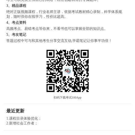
3、精品课程
绝对正版视频课程，行业名师主讲，依据考试教材精心录制，科学体系规
划，随时供你在线学习，性价比超高。
4、考点资料
高频考点、易错考点等你来，不看书也可以掌握全部的知识点。
5、考友笔记
答题过程中可与和其他考生分享交流互动,学霸笔记让你事半功倍！
扫码下载考试100App
最近更新
1.课程目录体验优化；
2.新增社会工作者；