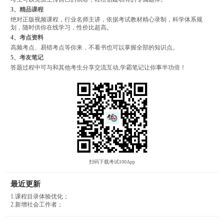
3、精品课程
绝对正版视频课程，行业名师主讲，依据考试教材精心录制，科学体系规
划，随时供你在线学习，性价比超高。
4、考点资料
高频考点、易错考点等你来，不看书也可以掌握全部的知识点。
5、考友笔记
答题过程中可与和其他考生分享交流互动,学霸笔记让你事半功倍！
扫码下载考试100App
最近更新
1.课程目录体验优化；
2.新增社会工作者；