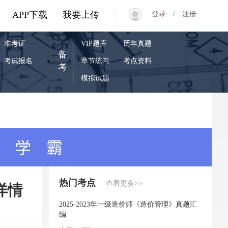
|
APP下载
我要上传
登录
/
注册
准考证
VIP题库
历年真题
备
考试报名
章节练习
考点资料
考
模拟试题
热门考点
查看更多>>
详情
2025-2023年一级造价师《造价管理》真题汇
编