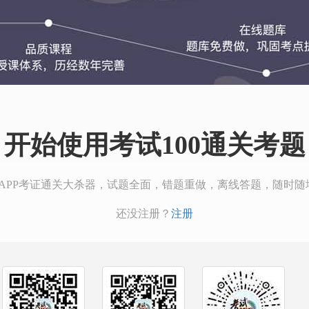
开始使用考试100通关考题
00APP考证通关大杀器，试题全面，错题重做，离线答题，随时随
还没注册？
注册