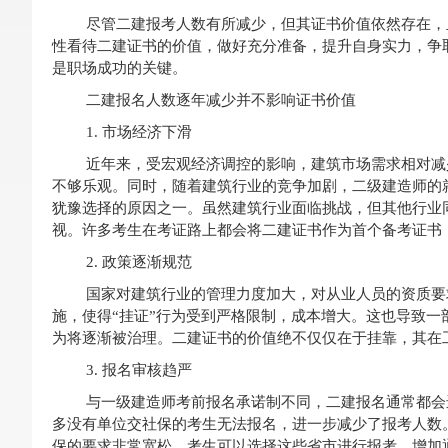
尽管二建报考人数有所减少，但其证书价值依然存在，
性看待二建证书的价值，做好充分准备，提升自身实力，争
是职场成功的关键。
二建报名人数逐年减少并不影响证书价值
1. 市场经济下滑
近年来，受宏观经济调控的影响，建筑市场需求相对减
不够乐观。同时，随着建筑行业的竞争加剧，二级建造师的
犹豫选择的原因之一。虽然建筑行业面临挑战，但其他行业
视。许多考生在考证路上都会将二建证书作为首个备考证书
2. 政策逐渐规范
国家对建筑行业的管理力度加大，对从业人员的资质要
施，使得“挂证”行为受到严格限制，成本增大。这也导致
为将逐渐被治理。二建证书的价值绝不仅仅在于挂靠，其在
3. 报名审核趋严
与一级建造师考前报名承诺制不同，二建报名通常都会
多没有单位交社保的考生无法报名，进一步减少了报考人数
保的要求非常宽松。考生可以选择这些省市进行报考，增加