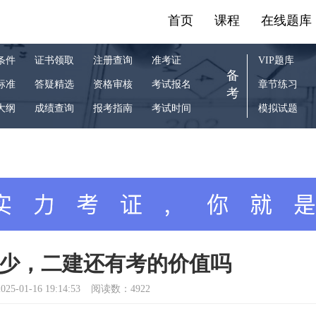
首页
课程
在线题库
条件
证书领取
注册查询
准考证
VIP题库
备
标准
答疑精选
资格审核
考试报名
章节练习
考
大纲
成绩查询
报考指南
考试时间
模拟试题
少，二建还有考的价值吗
025-01-16 19:14:53
阅读数：4922