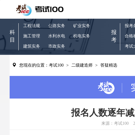
工程法规
公路实务
矿业实务
报考
科
报
施工管理
水利水电
机电实务
合格
目
考
建筑实务
市政实务
考试
您现在的位置：考试100
>
二级建造师
>
答疑精选
报名人数逐年减
来源：考试100
2