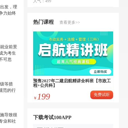
人气：499
出发，理
争力始终
热门课程
查看更多>>
就业前景
成为考生
不可忽
预售2027年二建启航精讲全科班【市政工
级等措
程+公共科】
规范的行
199
免费试听
￥
施导致很
下载考试100APP
专业和社