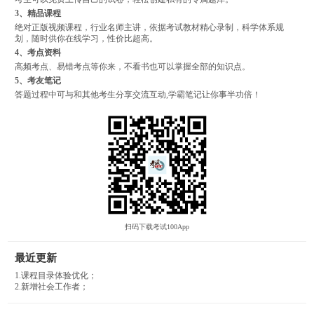
3、精品课程
绝对正版视频课程，行业名师主讲，依据考试教材精心录制，科学体系规
划，随时供你在线学习，性价比超高。
4、考点资料
高频考点、易错考点等你来，不看书也可以掌握全部的知识点。
5、考友笔记
答题过程中可与和其他考生分享交流互动,学霸笔记让你事半功倍！
扫码下载考试100App
最近更新
1.课程目录体验优化；
2.新增社会工作者；