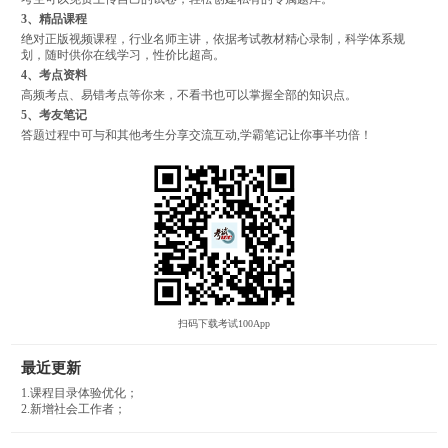
3、精品课程
绝对正版视频课程，行业名师主讲，依据考试教材精心录制，科学体系规
划，随时供你在线学习，性价比超高。
4、考点资料
高频考点、易错考点等你来，不看书也可以掌握全部的知识点。
5、考友笔记
答题过程中可与和其他考生分享交流互动,学霸笔记让你事半功倍！
扫码下载考试100App
最近更新
1.课程目录体验优化；
2.新增社会工作者；