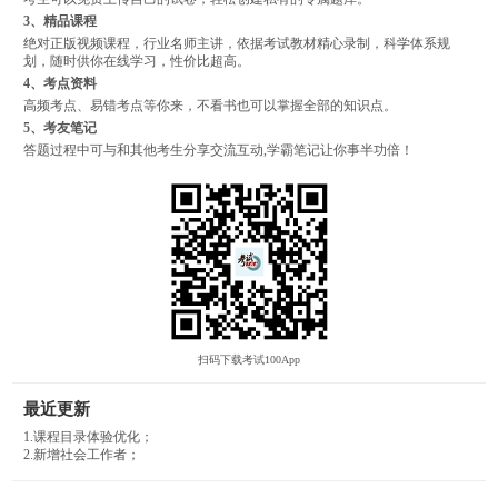
3、精品课程
绝对正版视频课程，行业名师主讲，依据考试教材精心录制，科学体系规
划，随时供你在线学习，性价比超高。
4、考点资料
高频考点、易错考点等你来，不看书也可以掌握全部的知识点。
5、考友笔记
答题过程中可与和其他考生分享交流互动,学霸笔记让你事半功倍！
扫码下载考试100App
最近更新
1.课程目录体验优化；
2.新增社会工作者；