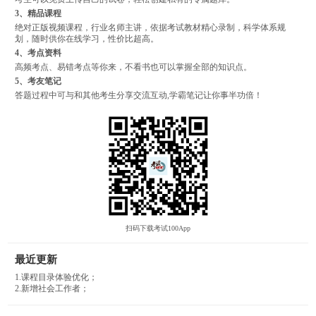
3、精品课程
绝对正版视频课程，行业名师主讲，依据考试教材精心录制，科学体系规
划，随时供你在线学习，性价比超高。
4、考点资料
高频考点、易错考点等你来，不看书也可以掌握全部的知识点。
5、考友笔记
答题过程中可与和其他考生分享交流互动,学霸笔记让你事半功倍！
扫码下载考试100App
最近更新
1.课程目录体验优化；
2.新增社会工作者；