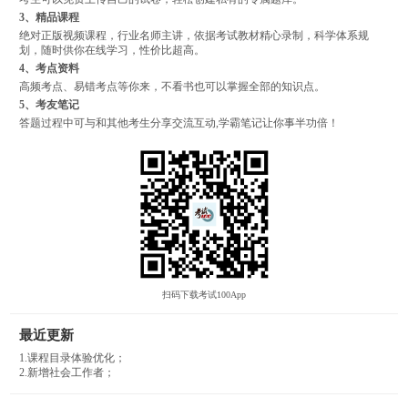
3、精品课程
绝对正版视频课程，行业名师主讲，依据考试教材精心录制，科学体系规
划，随时供你在线学习，性价比超高。
4、考点资料
高频考点、易错考点等你来，不看书也可以掌握全部的知识点。
5、考友笔记
答题过程中可与和其他考生分享交流互动,学霸笔记让你事半功倍！
扫码下载考试100App
最近更新
1.课程目录体验优化；
2.新增社会工作者；