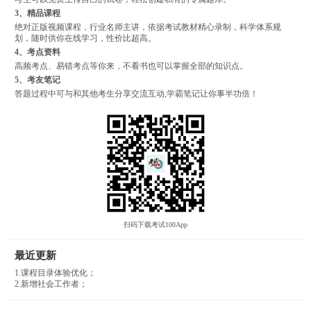
3、精品课程
绝对正版视频课程，行业名师主讲，依据考试教材精心录制，科学体系规
划，随时供你在线学习，性价比超高。
4、考点资料
高频考点、易错考点等你来，不看书也可以掌握全部的知识点。
5、考友笔记
答题过程中可与和其他考生分享交流互动,学霸笔记让你事半功倍！
扫码下载考试100App
最近更新
1.课程目录体验优化；
2.新增社会工作者；