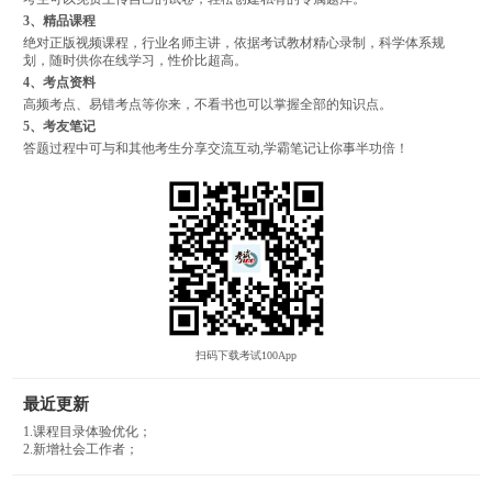
3、精品课程
绝对正版视频课程，行业名师主讲，依据考试教材精心录制，科学体系规
划，随时供你在线学习，性价比超高。
4、考点资料
高频考点、易错考点等你来，不看书也可以掌握全部的知识点。
5、考友笔记
答题过程中可与和其他考生分享交流互动,学霸笔记让你事半功倍！
扫码下载考试100App
最近更新
1.课程目录体验优化；
2.新增社会工作者；