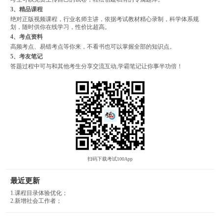
3、精品课程
绝对正版视频课程，行业名师主讲，依据考试教材精心录制，科学体系规
划，随时供你在线学习，性价比超高。
4、考点资料
高频考点、易错考点等你来，不看书也可以掌握全部的知识点。
5、考友笔记
答题过程中可与和其他考生分享交流互动,学霸笔记让你事半功倍！
扫码下载考试100App
最近更新
1.课程目录体验优化；
2.新增社会工作者；