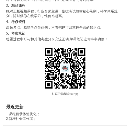
3、精品课程
绝对正版视频课程，行业名师主讲，依据考试教材精心录制，科学体系规
划，随时供你在线学习，性价比超高。
4、考点资料
高频考点、易错考点等你来，不看书也可以掌握全部的知识点。
5、考友笔记
答题过程中可与和其他考生分享交流互动,学霸笔记让你事半功倍！
扫码下载考试100App
最近更新
1.课程目录体验优化；
2.新增社会工作者；