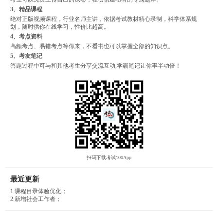
3、精品课程
绝对正版视频课程，行业名师主讲，依据考试教材精心录制，科学体系规
划，随时供你在线学习，性价比超高。
4、考点资料
高频考点、易错考点等你来，不看书也可以掌握全部的知识点。
5、考友笔记
答题过程中可与和其他考生分享交流互动,学霸笔记让你事半功倍！
扫码下载考试100App
最近更新
1.课程目录体验优化；
2.新增社会工作者；