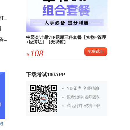
...
看】
中级会计师VIP题库三科套餐【实物+管理
...
+经济法】【无视频】
108
免费试听
￥
下载考试100APP
VIP题库 名师精编
报考指导 名师团队
精品好课 资料下载
过