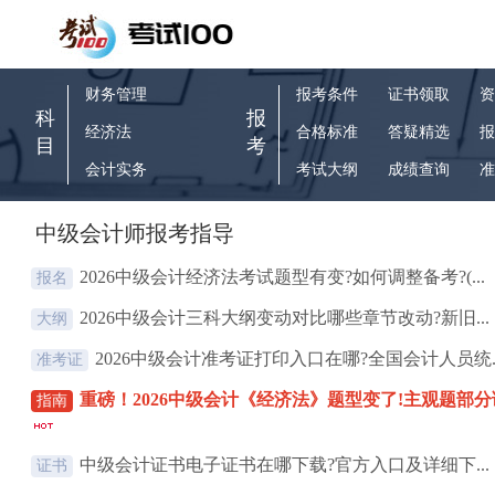
财务管理
报考条件
证书领取
资
科
报
经济法
合格标准
答疑精选
报
目
考
会计实务
考试大纲
成绩查询
准
中级会计师报考指导
2026中级会计经济法考试题型有变?如何调整备考?(...
报名
2026中级会计三科大纲变动对比哪些章节改动?新旧...
大纲
2026中级会计准考证打印入口在哪?全国会计人员统..
准考证
重磅！2026中级会计《经济法》题型变了!主观题部分调
指南
中级会计证书电子证书在哪下载?官方入口及详细下...
证书