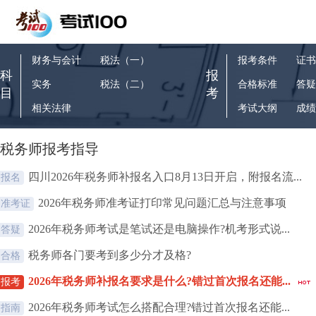
财务与会计
税法（一）
报考条件
证书
科
报
实务
税法（二）
合格标准
答疑
目
考
相关法律
考试大纲
成绩
税务师报考指导
四川2026年税务师补报名入口8月13日开启，附报名流...
报名
2026年税务师准考证打印常见问题汇总与注意事项
准考证
2026年税务师考试是笔试还是电脑操作?机考形式说...
答疑
税务师各门要考到多少分才及格?
合格
2026年税务师补报名要求是什么?错过首次报名还能...
报考
2026年税务师考试怎么搭配合理?错过首次报名还能...
指南