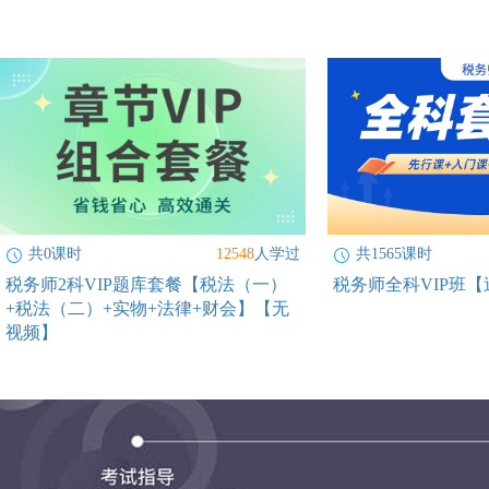
共0课时
12548
人学过
共1565课时
税务师2科VIP题库套餐【税法（一）
税务师全科VIP班【
+税法（二）+实物+法律+财会】【无
视频】