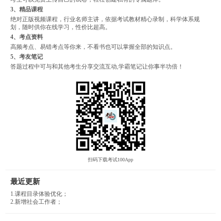
3、精品课程
绝对正版视频课程，行业名师主讲，依据考试教材精心录制，科学体系规
划，随时供你在线学习，性价比超高。
4、考点资料
高频考点、易错考点等你来，不看书也可以掌握全部的知识点。
5、考友笔记
答题过程中可与和其他考生分享交流互动,学霸笔记让你事半功倍！
扫码下载考试100App
最近更新
1.课程目录体验优化；
2.新增社会工作者；