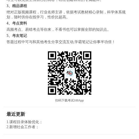
3、精品课程
绝对正版视频课程，行业名师主讲，依据考试教材精心录制，科学体系规
划，随时供你在线学习，性价比超高。
4、考点资料
高频考点、易错考点等你来，不看书也可以掌握全部的知识点。
5、考友笔记
答题过程中可与和其他考生分享交流互动,学霸笔记让你事半功倍！
扫码下载考试100App
最近更新
1.课程目录体验优化；
2.新增社会工作者；