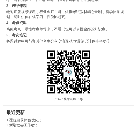
3、精品课程
绝对正版视频课程，行业名师主讲，依据考试教材精心录制，科学体系规
划，随时供你在线学习，性价比超高。
4、考点资料
高频考点、易错考点等你来，不看书也可以掌握全部的知识点。
5、考友笔记
答题过程中可与和其他考生分享交流互动,学霸笔记让你事半功倍！
扫码下载考试100App
最近更新
1.课程目录体验优化；
2.新增社会工作者；