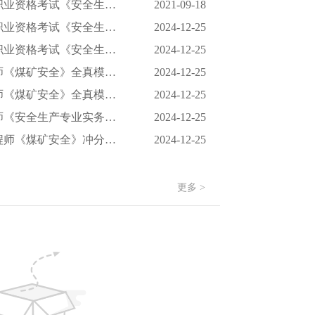
2021年注册安全工程师职业资格考试《安全生产专业实务煤矿安全》全真模拟卷
2021-09-18
2022年注册安全工程师职业资格考试《安全生产专业实务煤矿安全》冲刺提分卷
2024-12-25
2022年注册安全工程师职业资格考试《安全生产专业实务煤矿安全》全真模拟卷
2024-12-25
2023中级注册安全工程师《煤矿安全》全真模拟卷二
2024-12-25
2023中级注册安全工程师《煤矿安全》全真模拟卷一
2024-12-25
2024中级注册安全工程师《安全生产专业实务煤矿安全》习题卷
2024-12-25
2024年中级注册安全工程师《煤矿安全》冲分试卷
2024-12-25
更多 >