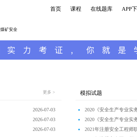
首页
课程
在线题库
APP
 煤矿安全
更多 >
模拟试题
2026-07-03
2026-07-03
2026-07-03