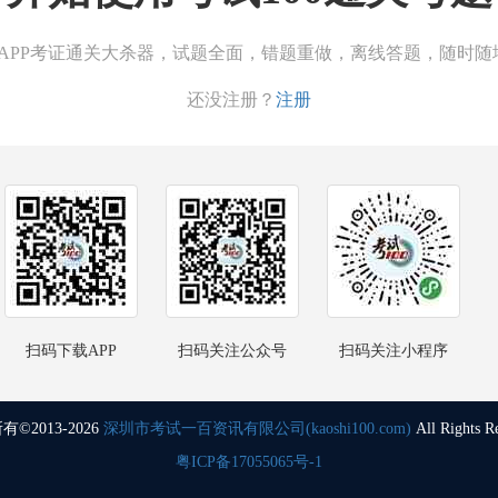
00APP考证通关大杀器，试题全面，错题重做，离线答题，随时随
还没注册？
注册
扫码下载APP
扫码关注公众号
扫码关注小程序
©2013-2026
深圳市考试一百资讯有限公司(kaoshi100.com)
All Rights R
粤ICP备17055065号-1