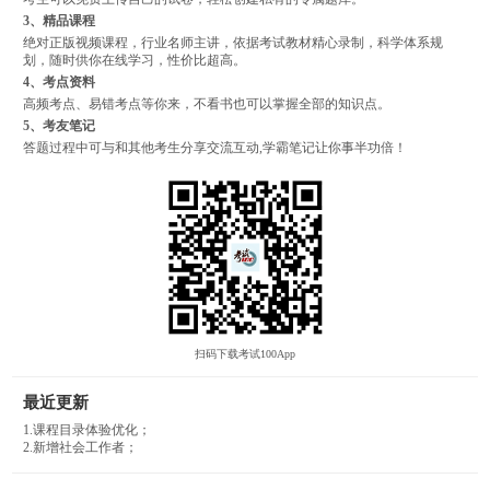
3、精品课程
绝对正版视频课程，行业名师主讲，依据考试教材精心录制，科学体系规
划，随时供你在线学习，性价比超高。
4、考点资料
高频考点、易错考点等你来，不看书也可以掌握全部的知识点。
5、考友笔记
答题过程中可与和其他考生分享交流互动,学霸笔记让你事半功倍！
扫码下载考试100App
最近更新
1.课程目录体验优化；
2.新增社会工作者；