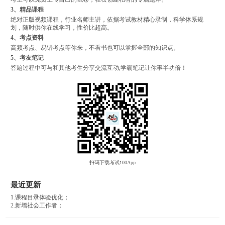
3、精品课程
绝对正版视频课程，行业名师主讲，依据考试教材精心录制，科学体系规
划，随时供你在线学习，性价比超高。
4、考点资料
高频考点、易错考点等你来，不看书也可以掌握全部的知识点。
5、考友笔记
答题过程中可与和其他考生分享交流互动,学霸笔记让你事半功倍！
扫码下载考试100App
最近更新
1.课程目录体验优化；
2.新增社会工作者；