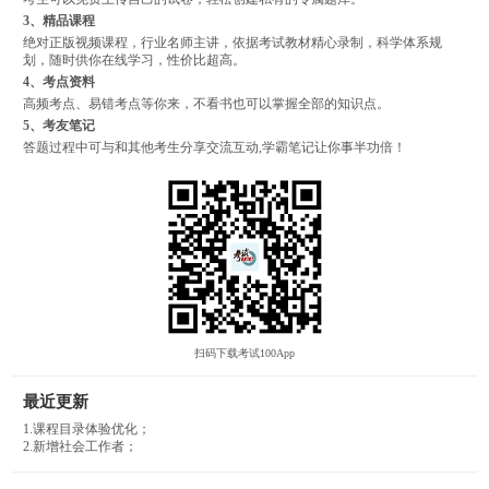
3、精品课程
绝对正版视频课程，行业名师主讲，依据考试教材精心录制，科学体系规
划，随时供你在线学习，性价比超高。
4、考点资料
高频考点、易错考点等你来，不看书也可以掌握全部的知识点。
5、考友笔记
答题过程中可与和其他考生分享交流互动,学霸笔记让你事半功倍！
扫码下载考试100App
最近更新
1.课程目录体验优化；
2.新增社会工作者；