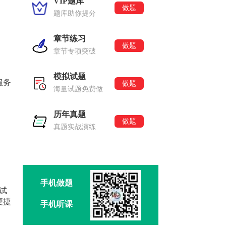
VIP题库
做题
题库助你提分
章节练习
做题
章节专项突破
模拟试题
服务
做题
海量试题免费做
历年真题
做题
真题实战演练
手机做题
试
便捷
手机听课