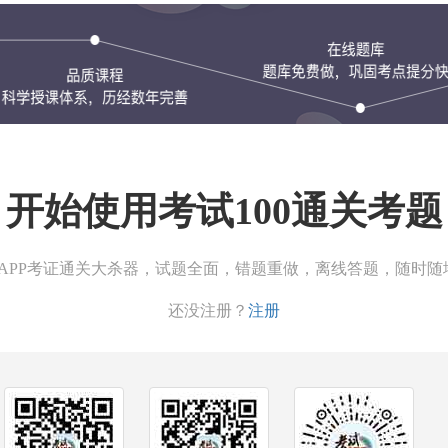
开始使用考试100通关考题
00APP考证通关大杀器，试题全面，错题重做，离线答题，随时随
还没注册？
注册