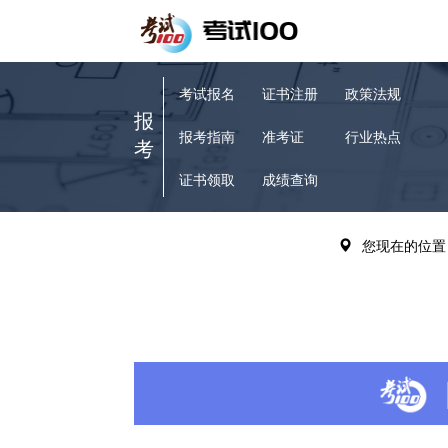
考试报名
证书注册
政策法规
报
报考指南
准考证
行业热点
考
证书领取
成绩查询
VIP题库
历年真题
您现在的位置
备
章节练习
考试辅导
考
模拟试题