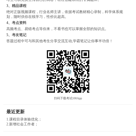
3、精品课程
绝对正版视频课程，行业名师主讲，依据考试教材精心录制，科学体系规
划，随时供你在线学习，性价比超高。
4、考点资料
高频考点、易错考点等你来，不看书也可以掌握全部的知识点。
5、考友笔记
答题过程中可与和其他考生分享交流互动,学霸笔记让你事半功倍！
扫码下载考试100App
最近更新
1.课程目录体验优化；
2.新增社会工作者；