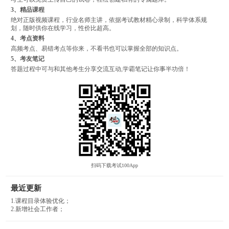
3、精品课程
绝对正版视频课程，行业名师主讲，依据考试教材精心录制，科学体系规
划，随时供你在线学习，性价比超高。
4、考点资料
高频考点、易错考点等你来，不看书也可以掌握全部的知识点。
5、考友笔记
答题过程中可与和其他考生分享交流互动,学霸笔记让你事半功倍！
扫码下载考试100App
最近更新
1.课程目录体验优化；
2.新增社会工作者；