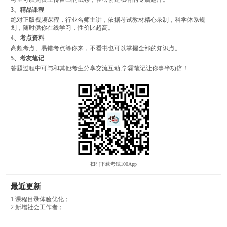
3、精品课程
绝对正版视频课程，行业名师主讲，依据考试教材精心录制，科学体系规
划，随时供你在线学习，性价比超高。
4、考点资料
高频考点、易错考点等你来，不看书也可以掌握全部的知识点。
5、考友笔记
答题过程中可与和其他考生分享交流互动,学霸笔记让你事半功倍！
扫码下载考试100App
最近更新
1.课程目录体验优化；
2.新增社会工作者；