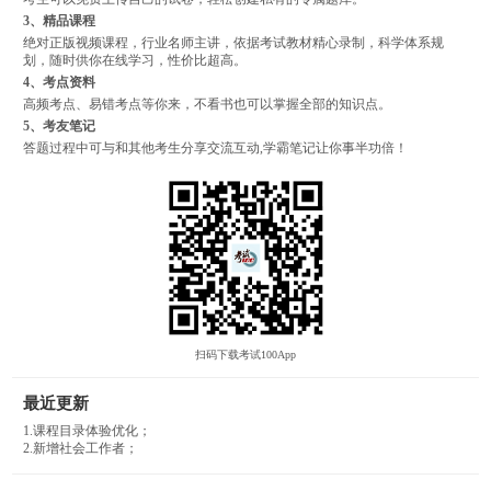
3、精品课程
绝对正版视频课程，行业名师主讲，依据考试教材精心录制，科学体系规
划，随时供你在线学习，性价比超高。
4、考点资料
高频考点、易错考点等你来，不看书也可以掌握全部的知识点。
5、考友笔记
答题过程中可与和其他考生分享交流互动,学霸笔记让你事半功倍！
扫码下载考试100App
最近更新
1.课程目录体验优化；
2.新增社会工作者；