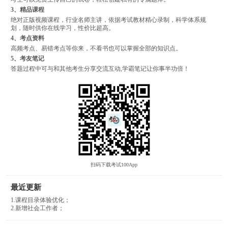
3、精品课程
绝对正版视频课程，行业名师主讲，依据考试教材精心录制，科学体系规
划，随时供你在线学习，性价比超高。
4、考点资料
高频考点、易错考点等你来，不看书也可以掌握全部的知识点。
5、考友笔记
答题过程中可与和其他考生分享交流互动,学霸笔记让你事半功倍！
扫码下载考试100App
最近更新
1.课程目录体验优化；
2.新增社会工作者；