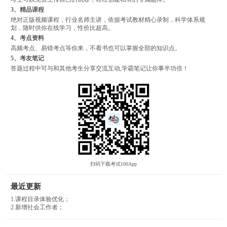
3、精品课程
绝对正版视频课程，行业名师主讲，依据考试教材精心录制，科学体系规
划，随时供你在线学习，性价比超高。
4、考点资料
高频考点、易错考点等你来，不看书也可以掌握全部的知识点。
5、考友笔记
答题过程中可与和其他考生分享交流互动,学霸笔记让你事半功倍！
扫码下载考试100App
最近更新
1.课程目录体验优化；
2.新增社会工作者；