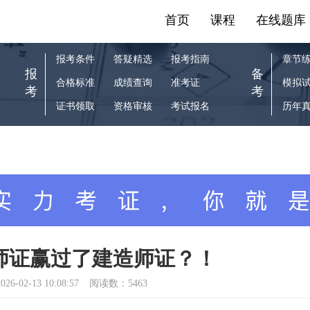
首页
课程
在线题库
报考条件
答疑精选
报考指南
章节
报
备
合格标准
成绩查询
准考证
模拟
考
考
证书领取
资格审核
考试报名
历年
师证赢过了建造师证？！
026-02-13 10:08:57
阅读数：5463