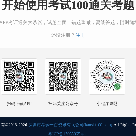
开始使用考试100通关考题
00APP考证通关大杀器，试题全面，错题重做，离线答题，随时随
还没注册？
注册
扫码下载APP
扫码关注公众号
小程序刷题
©2013-2026
深圳市考试一百资讯有限公司(kaoshi100.com)
All Rights R
粤ICP备17055065号-1