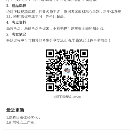
3、精品课程
绝对正版视频课程，行业名师主讲，依据考试教材精心录制，科学体系规
划，随时供你在线学习，性价比超高。
4、考点资料
高频考点、易错考点等你来，不看书也可以掌握全部的知识点。
5、考友笔记
答题过程中可与和其他考生分享交流互动,学霸笔记让你事半功倍！
扫码下载考试100App
最近更新
1.课程目录体验优化；
2.新增社会工作者；