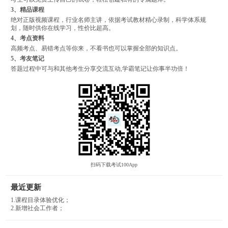
3、精品课程
绝对正版视频课程，行业名师主讲，依据考试教材精心录制，科学体系规
划，随时供你在线学习，性价比超高。
4、考点资料
高频考点、易错考点等你来，不看书也可以掌握全部的知识点。
5、考友笔记
答题过程中可与和其他考生分享交流互动,学霸笔记让你事半功倍！
扫码下载考试100App
最近更新
1.课程目录体验优化；
2.新增社会工作者；