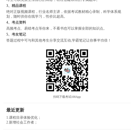
3、精品课程
绝对正版视频课程，行业名师主讲，依据考试教材精心录制，科学体系规
划，随时供你在线学习，性价比超高。
4、考点资料
高频考点、易错考点等你来，不看书也可以掌握全部的知识点。
5、考友笔记
答题过程中可与和其他考生分享交流互动,学霸笔记让你事半功倍！
扫码下载考试100App
最近更新
1.课程目录体验优化；
2.新增社会工作者；