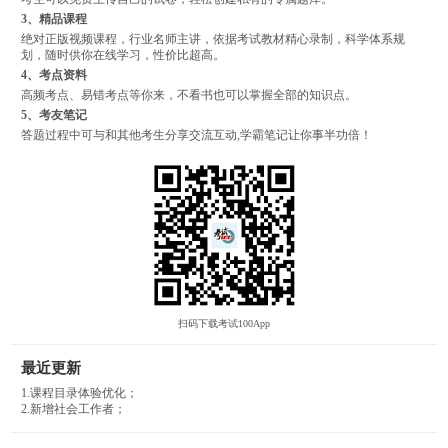
3、精品课程
绝对正版视频课程，行业名师主讲，依据考试教材精心录制，科学体系规
划，随时供你在线学习，性价比超高。
4、考点资料
高频考点、易错考点等你来，不看书也可以掌握全部的知识点。
5、考友笔记
答题过程中可与和其他考生分享交流互动,学霸笔记让你事半功倍！
扫码下载考试100App
最近更新
1.课程目录体验优化；
2.新增社会工作者；