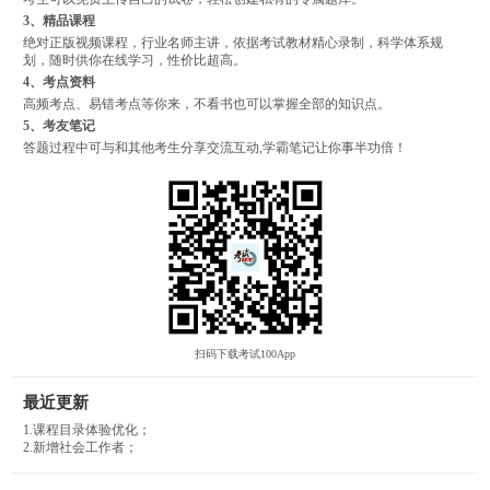
3、精品课程
绝对正版视频课程，行业名师主讲，依据考试教材精心录制，科学体系规
划，随时供你在线学习，性价比超高。
4、考点资料
高频考点、易错考点等你来，不看书也可以掌握全部的知识点。
5、考友笔记
答题过程中可与和其他考生分享交流互动,学霸笔记让你事半功倍！
扫码下载考试100App
最近更新
1.课程目录体验优化；
2.新增社会工作者；