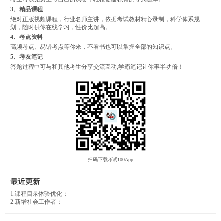
3、精品课程
绝对正版视频课程，行业名师主讲，依据考试教材精心录制，科学体系规
划，随时供你在线学习，性价比超高。
4、考点资料
高频考点、易错考点等你来，不看书也可以掌握全部的知识点。
5、考友笔记
答题过程中可与和其他考生分享交流互动,学霸笔记让你事半功倍！
扫码下载考试100App
最近更新
1.课程目录体验优化；
2.新增社会工作者；