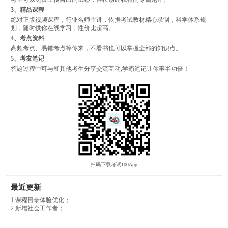
3、精品课程
绝对正版视频课程，行业名师主讲，依据考试教材精心录制，科学体系规
划，随时供你在线学习，性价比超高。
4、考点资料
高频考点、易错考点等你来，不看书也可以掌握全部的知识点。
5、考友笔记
答题过程中可与和其他考生分享交流互动,学霸笔记让你事半功倍！
扫码下载考试100App
最近更新
1.课程目录体验优化；
2.新增社会工作者；