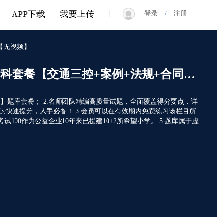
|
APP下载
我要上传
登录
/
注册
】【无视频】
预售2027年监理交通VIP题库四科套餐【交通三控+案例+法规+合同】【无视频】
同】题库套餐； 2.名师团队精编高质量试题，全面覆盖得分要点，详
,快速提分，人手必备！ 3.会员可以在有效期内免费练习该栏目所
100作为公益企业10年来已援建10+2所希望小学。 5.题库属于虚