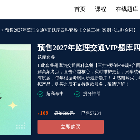
首页
课程
在线题库
>
预售2027年监理交通VIP题库四科套餐【交通三控+案例+法规+合同
题库套餐
1.此套餐题库为交通四科套餐【三控+案例+法规+合
解高频考点，直击命题核心，实时维护更新，只学核心
有试题，每年根据考纲同步最新题库！ 4.感谢购买，考试
拟产品，购买之后不支持退款服务，敬请谅解！
超高命中
提分神器
169
原价599元
已售57234
￥
立即购买