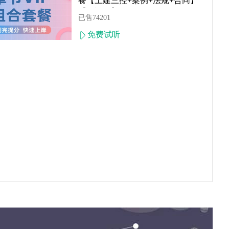
餐【土建三控+案例+法规+合同】
【无视频】
已售74201
免费试听