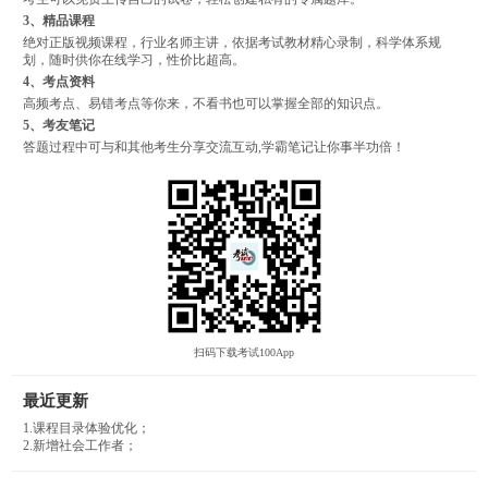
3、精品课程
绝对正版视频课程，行业名师主讲，依据考试教材精心录制，科学体系规
划，随时供你在线学习，性价比超高。
4、考点资料
高频考点、易错考点等你来，不看书也可以掌握全部的知识点。
5、考友笔记
答题过程中可与和其他考生分享交流互动,学霸笔记让你事半功倍！
扫码下载考试100App
最近更新
1.课程目录体验优化；
2.新增社会工作者；