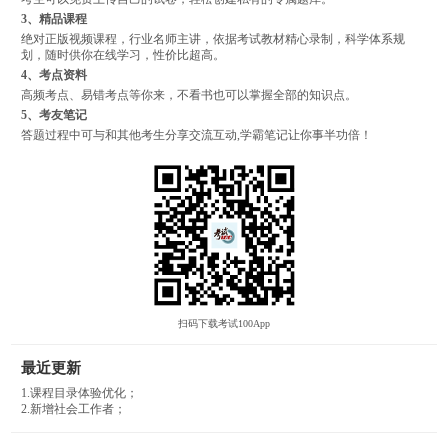
3、精品课程
绝对正版视频课程，行业名师主讲，依据考试教材精心录制，科学体系规
划，随时供你在线学习，性价比超高。
4、考点资料
高频考点、易错考点等你来，不看书也可以掌握全部的知识点。
5、考友笔记
答题过程中可与和其他考生分享交流互动,学霸笔记让你事半功倍！
扫码下载考试100App
最近更新
1.课程目录体验优化；
2.新增社会工作者；