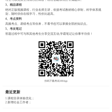
3、精品课程
绝对正版视频课程，行业名师主讲，依据考试教材精心录制，科学体系规
划，随时供你在线学习，性价比超高。
4、考点资料
高频考点、易错考点等你来，不看书也可以掌握全部的知识点。
5、考友笔记
答题过程中可与和其他考生分享交流互动,学霸笔记让你事半功倍！
扫码下载考试100App
最近更新
1.课程目录体验优化；
2.新增社会工作者；